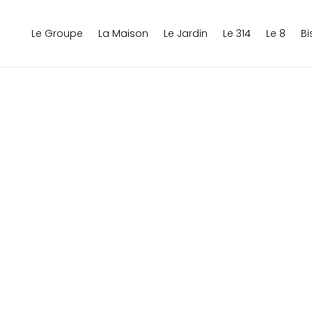
Le Groupe
La Maison
Le Jardin
Le 314
Le 8
B